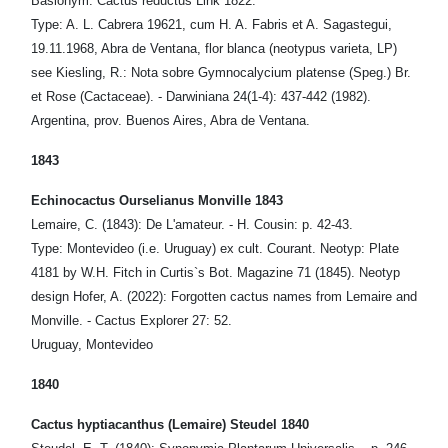
Basionym: Cactus reductus Link 1822.
Type: A. L. Cabrera 19621, cum H. A. Fabris et A. Sagastegui,
19.11.1968, Abra de Ventana, flor blanca (neotypus varieta, LP)
see Kiesling, R.: Nota sobre Gymnocalycium platense (Speg.) Br.
et Rose (Cactaceae). - Darwiniana 24(1-4): 437-442 (1982).
Argentina, prov. Buenos Aires, Abra de Ventana.
1843
Echinocactus Ourselianus Monville 1843
Lemaire, C. (1843): De L'amateur. - H. Cousin: p. 42-43.
Type: Montevideo (i.e. Uruguay) ex cult. Courant. Neotyp: Plate
4181 by W.H. Fitch in Curtis`s Bot. Magazine 71 (1845). Neotyp
design Hofer, A. (2022): Forgotten cactus names from Lemaire and
Monville. - Cactus Explorer 27: 52.
Uruguay, Montevideo
1840
Cactus hyptiacanthus (Lemaire) Steudel 1840