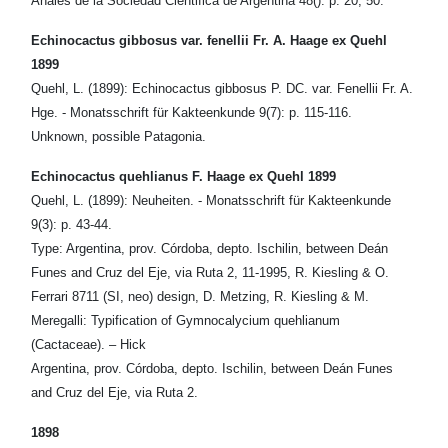
Anales de la Sociedad Cientifica de Argentina 48(): p. 20, 50.
Echinocactus gibbosus var. fenellii Fr. A. Haage ex Quehl
1899
Quehl, L. (1899): Echinocactus gibbosus P. DC. var. Fenellii Fr. A.
Hge. - Monatsschrift für Kakteenkunde 9(7): p. 115-116.
Unknown, possible Patagonia.
Echinocactus quehlianus F. Haage ex Quehl 1899
Quehl, L. (1899): Neuheiten. - Monatsschrift für Kakteenkunde
9(3): p. 43-44.
Type: Argentina, prov. Córdoba, depto. Ischilin, between Deán
Funes and Cruz del Eje, via Ruta 2, 11-1995, R. Kiesling & O.
Ferrari 8711 (SI, neo) design, D. Metzing, R. Kiesling & M.
Meregalli: Typification of Gymnocalycium quehlianum
(Cactaceae). – Hick
Argentina, prov. Córdoba, depto. Ischilin, between Deán Funes
and Cruz del Eje, via Ruta 2.
1898