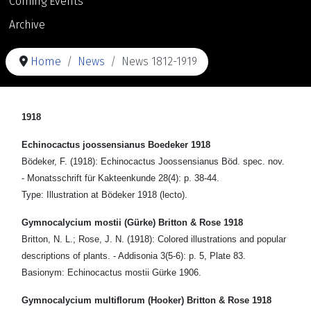
Coming Events
Archive
Home
News
News 1812-1919
1918
Echinocactus joossensianus Boedeker 1918
Bödeker, F. (1918): Echinocactus Joossensianus Böd. spec. nov.
- Monatsschrift für Kakteenkunde 28(4): p. 38-44.
Type: Illustration at Bödeker 1918 (lecto).
Gymnocalycium mostii (Gürke) Britton & Rose 1918
Britton, N. L.; Rose, J. N. (1918): Colored illustrations and popular
descriptions of plants. - Addisonia 3(5-6): p. 5, Plate 83.
Basionym: Echinocactus mostii Gürke 1906.
Gymnocalycium multiflorum (Hooker) Britton & Rose 1918