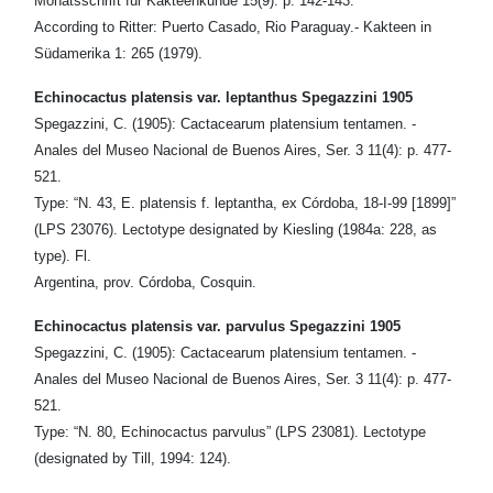
Monatsschrift für Kakteenkunde 15(9): p. 142-143.
According to Ritter: Puerto Casado, Rio Paraguay.- Kakteen in
Südamerika 1: 265 (1979).
Echinocactus platensis var. leptanthus Spegazzini 1905
Spegazzini, C. (1905): Cactacearum platensium tentamen. -
Anales del Museo Nacional de Buenos Aires, Ser. 3 11(4): p. 477-
521.
Type: “N. 43, E. platensis f. leptantha, ex Córdoba, 18-I-99 [1899]”
(LPS 23076). Lectotype designated by Kiesling (1984a: 228, as
type). Fl.
Argentina, prov. Córdoba, Cosquin.
Echinocactus platensis var. parvulus Spegazzini 1905
Spegazzini, C. (1905): Cactacearum platensium tentamen. -
Anales del Museo Nacional de Buenos Aires, Ser. 3 11(4): p. 477-
521.
Type: “N. 80, Echinocactus parvulus” (LPS 23081). Lectotype
(designated by Till, 1994: 124).