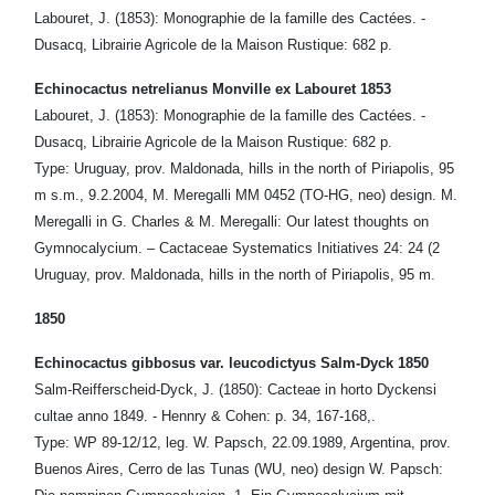
Labouret, J. (1853): Monographie de la famille des Cactées. -
Dusacq, Librairie Agricole de la Maison Rustique: 682 p.
Echinocactus netrelianus Monville ex Labouret 1853
Labouret, J. (1853): Monographie de la famille des Cactées. -
Dusacq, Librairie Agricole de la Maison Rustique: 682 p.
Type: Uruguay, prov. Maldonada, hills in the north of Piriapolis, 95
m s.m., 9.2.2004, M. Meregalli MM 0452 (TO-HG, neo) design. M.
Meregalli in G. Charles & M. Meregalli: Our latest thoughts on
Gymnocalycium. – Cactaceae Systematics Initiatives 24: 24 (2
Uruguay, prov. Maldonada, hills in the north of Piriapolis, 95 m.
1850
Echinocactus gibbosus var. leucodictyus Salm-Dyck 1850
Salm-Reifferscheid-Dyck, J. (1850): Cacteae in horto Dyckensi
cultae anno 1849. - Hennry & Cohen: p. 34, 167-168,.
Type: WP 89-12/12, leg. W. Papsch, 22.09.1989, Argentina, prov.
Buenos Aires, Cerro de las Tunas (WU, neo) design W. Papsch: