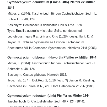
Gymnocalycium denudatum (Link & Otto) Pfeiffer ex Mittler
1844
Mittler, L. (1844): Taschenbuch für den Cactusliebhaber, 2ed. - L.
Schreck: p. 48, 124.
Basionym: Echinocactus denudatus Link & Otto 1828.
Type: Brasilia australis misit clar. Sello, not deposited.
Lectotypus: figure 9 at Link and Otto (1828), desig. Hunt, D. &
Taylor, N.: Notulae Systematicae Lexicon Cactacearum
Spectantes VII in Cactaceae Systematics Initiatives 21:8 (2006).
Gymnocalycium gibbosum (Haworth) Pfeiffer ex Mittler 1844
Mittler, L. (1844): Taschenbuch für den Cactusliebhaber, 2ed. - L.
Schreck: p. 48, 124.
Basionym: Cactus gibbosus Haworth 1812.
Type: Tab. 137 in Bot.Reg. 2, 1816 (lecto ?) design R. Kiesling,
Cactaceae in Correa M.N., ed.: Flora Patagonica V: 226 (1988).
Gymnocalycium reductum (Link) Pfeiffer ex Mittler 1844
Taschenbuch für Cactusliebhaber 2ed.: 48 + 124 (1844).