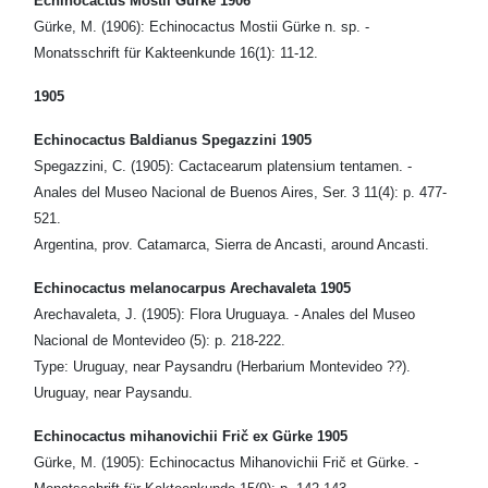
Echinocactus Mostii Gürke 1906
Gürke, M. (1906): Echinocactus Mostii Gürke n. sp. -
Monatsschrift für Kakteenkunde 16(1): 11-12.
1905
Echinocactus Baldianus Spegazzini 1905
Spegazzini, C. (1905): Cactacearum platensium tentamen. -
Anales del Museo Nacional de Buenos Aires, Ser. 3 11(4): p. 477-
521.
Argentina, prov. Catamarca, Sierra de Ancasti, around Ancasti.
Echinocactus melanocarpus Arechavaleta 1905
Arechavaleta, J. (1905): Flora Uruguaya. - Anales del Museo
Nacional de Montevideo (5): p. 218-222.
Type: Uruguay, near Paysandru (Herbarium Montevideo ??).
Uruguay, near Paysandu.
Echinocactus mihanovichii Frič ex Gürke 1905
Gürke, M. (1905): Echinocactus Mihanovichii Frič et Gürke. -