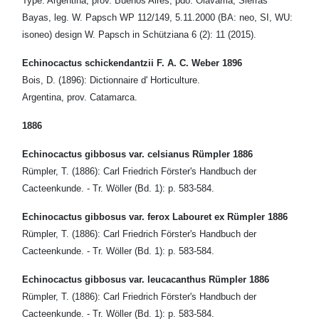
Type: Argentina, prov. Buenos Aires, pdo. Olavarria, Sierras
Bayas, leg. W. Papsch WP 112/149, 5.11.2000 (BA: neo, SI, WU:
isoneo) design W. Papsch in Schütziana 6 (2): 11 (2015).
Echinocactus schickendantzii F. A. C. Weber 1896
Bois, D. (1896): Dictionnaire d' Horticulture.
Argentina, prov. Catamarca.
1886
Echinocactus gibbosus var. celsianus Rümpler 1886
Rümpler, T. (1886): Carl Friedrich Förster's Handbuch der
Cacteenkunde. - Tr. Wöller (Bd. 1): p. 583-584.
Echinocactus gibbosus var. ferox Labouret ex Rümpler 1886
Rümpler, T. (1886): Carl Friedrich Förster's Handbuch der
Cacteenkunde. - Tr. Wöller (Bd. 1): p. 583-584.
Echinocactus gibbosus var. leucacanthus Rümpler 1886
Rümpler, T. (1886): Carl Friedrich Förster's Handbuch der
Cacteenkunde. - Tr. Wöller (Bd. 1): p. 583-584.