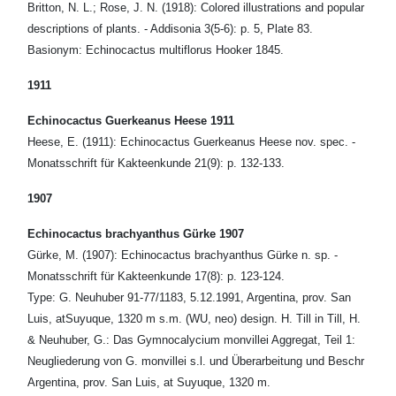
Britton, N. L.; Rose, J. N. (1918): Colored illustrations and popular
descriptions of plants. - Addisonia 3(5-6): p. 5, Plate 83.
Basionym: Echinocactus multiflorus Hooker 1845.
1911
Echinocactus Guerkeanus Heese 1911
Heese, E. (1911): Echinocactus Guerkeanus Heese nov. spec. -
Monatsschrift für Kakteenkunde 21(9): p. 132-133.
1907
Echinocactus brachyanthus Gürke 1907
Gürke, M. (1907): Echinocactus brachyanthus Gürke n. sp. -
Monatsschrift für Kakteenkunde 17(8): p. 123-124.
Type: G. Neuhuber 91-77/1183, 5.12.1991, Argentina, prov. San
Luis, atSuyuque, 1320 m s.m. (WU, neo) design. H. Till in Till, H.
& Neuhuber, G.: Das Gymnocalycium monvillei Aggregat, Teil 1:
Neugliederung von G. monvillei s.l. und Überarbeitung und Beschr
Argentina, prov. San Luis, at Suyuque, 1320 m.