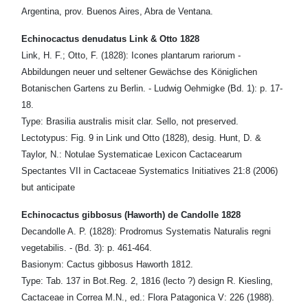
Argentina, prov. Buenos Aires, Abra de Ventana.
Echinocactus denudatus Link & Otto 1828
Link, H. F.; Otto, F. (1828): Icones plantarum rariorum -
Abbildungen neuer und seltener Gewächse des Königlichen
Botanischen Gartens zu Berlin. - Ludwig Oehmigke (Bd. 1): p. 17-
18.
Type: Brasilia australis misit clar. Sello, not preserved.
Lectotypus: Fig. 9 in Link und Otto (1828), desig. Hunt, D. &
Taylor, N.: Notulae Systematicae Lexicon Cactacearum
Spectantes VII in Cactaceae Systematics Initiatives 21:8 (2006)
but anticipate
Echinocactus gibbosus (Haworth) de Candolle 1828
Decandolle A. P. (1828): Prodromus Systematis Naturalis regni
vegetabilis. - (Bd. 3): p. 461-464.
Basionym: Cactus gibbosus Haworth 1812.
Type: Tab. 137 in Bot.Reg. 2, 1816 (lecto ?) design R. Kiesling,
Cactaceae in Correa M.N., ed.: Flora Patagonica V: 226 (1988).