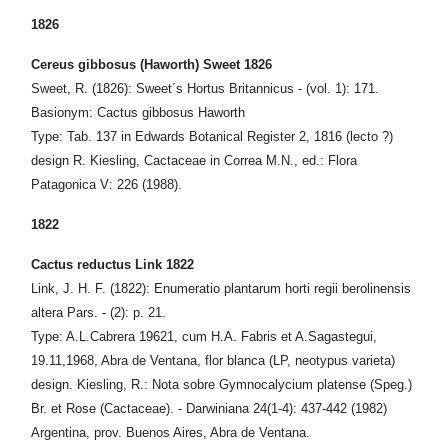
1826
Cereus gibbosus (Haworth) Sweet 1826
Sweet, R. (1826): Sweet´s Hortus Britannicus - (vol. 1): 171.
Basionym: Cactus gibbosus Haworth
Type: Tab. 137 in Edwards Botanical Register 2, 1816 (lecto ?)
design R. Kiesling, Cactaceae in Correa M.N., ed.: Flora
Patagonica V: 226 (1988).
1822
Cactus reductus Link 1822
Link, J. H. F. (1822): Enumeratio plantarum horti regii berolinensis
altera Pars. - (2): p. 21.
Type: A.L.Cabrera 19621, cum H.A. Fabris et A.Sagastegui,
19.11,1968, Abra de Ventana, flor blanca (LP, neotypus varieta)
design. Kiesling, R.: Nota sobre Gymnocalycium platense (Speg.)
Br. et Rose (Cactaceae). - Darwiniana 24(1-4): 437-442 (1982)
Argentina, prov. Buenos Aires, Abra de Ventana.