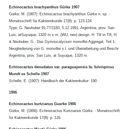
Echinocactus brachyanthus Gürke 1907
Gürke, M. (1907): Echinocactus brachyanthus Gürke n. sp. -
Monatsschrift für Kakteenkunde 17(8): p. 123-124.
Type: G. Neuhuber 91-77/1183, 5.12.1991, Argentina, prov. San
Luis, atSuyuque, 1320 m s.m. (WU, neo) design. H. Till in Till, H.
& Neuhuber, G.: Das Gymnocalycium monvillei Aggregat, Teil 1:
Neugliederung von G. monvillei s.l. und Überarbeitung und Beschr
Argentina, prov. San Luis, at Suyuque, 1320 m.
Echinocactus denudatus var. paraguayensis fa. fulvispinus
Mundt ex Schelle 1907
Schelle, E. (1907): Handbuch der Kakteenkultur: 190.
1906
Echinocactus kurtzianus Guerke 1906
Gürke, M. (1906): Echinocactus Kurtzianus Gürke. - Monatsschrift
für Kakteenkunde 17(8): p. 126.