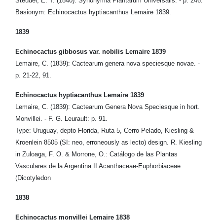
Steudel, E. T. (1840): Synonymia Plantarum Universalis. - p. 246.
Basionym: Echinocactus hyptiacanthus Lemaire 1839.
1839
Echinocactus gibbosus var. nobilis Lemaire 1839
Lemaire, C. (1839): Cactearum genera nova speciesque novae. -
p. 21-22, 91.
Echinocactus hyptiacanthus Lemaire 1839
Lemaire, C. (1839): Cactearum Genera Nova Speciesque in hort.
Monvillei. - F. G. Leurault: p. 91.
Type: Uruguay, depto Florida, Ruta 5, Cerro Pelado, Kiesling &
Kroenlein 8505 (SI: neo, erroneously as lecto) design. R. Kiesling
in Zuloaga, F. O. & Morrone, O.: Catálogo de las Plantas
Vasculares de la Argentina II Acanthaceae-Euphorbiaceae
(Dicotyledon
1838
Echinocactus monvillei Lemaire 1838