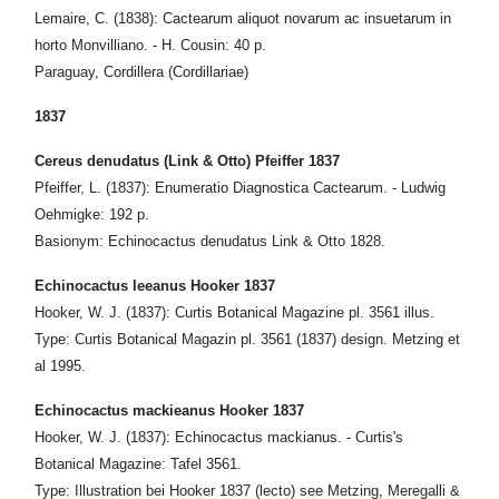
Lemaire, C. (1838): Cactearum aliquot novarum ac insuetarum in
horto Monvilliano. - H. Cousin: 40 p.
Paraguay, Cordillera (Cordillariae)
1837
Cereus denudatus (Link & Otto) Pfeiffer 1837
Pfeiffer, L. (1837): Enumeratio Diagnostica Cactearum. - Ludwig
Oehmigke: 192 p.
Basionym: Echinocactus denudatus Link & Otto 1828.
Echinocactus leeanus Hooker 1837
Hooker, W. J. (1837): Curtis Botanical Magazine pl. 3561 illus.
Type: Curtis Botanical Magazin pl. 3561 (1837) design. Metzing et
al 1995.
Echinocactus mackieanus Hooker 1837
Hooker, W. J. (1837): Echinocactus mackianus. - Curtis's
Botanical Magazine: Tafel 3561.
Type: Illustration bei Hooker 1837 (lecto) see Metzing, Meregalli &