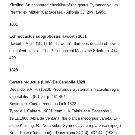
Kiesling: An annotated checklist of the genus Gymnocalycium
Pfeiffer ex Mittler (Cactaceae). - Allionia 33: 209 (1995).
1831
Echinocactus subgibbosus Haworth 1831
Haworth, A. H. (1831): Mr. Haworth's thirteens decade of new
succulent plants. - The Philosophical Magazine Edinb.: p. 414-
420.
1828
Cereus reductus (Link) De Candolle 1828
Decandolle A. P. (1828): Prodromus Systematis Naturalis regni
vegetabilis. - (Bd. 3): p. 461-464.
Basionym: Cactus reductus Link 1822.
Type: A.L.Cabrera 19621, cum H.A.Fabris et A.Sagastegui,
19.11,1968, Abra de Ventana, flor blanca (neotypus varieta, LP)
siehe Kiesling, R.: Nota sobre Gymnocalycium platense (Speg.)
Br. et Rose (Cactaceae). - Darwiniana 24(1-4): 437-442 (1982)