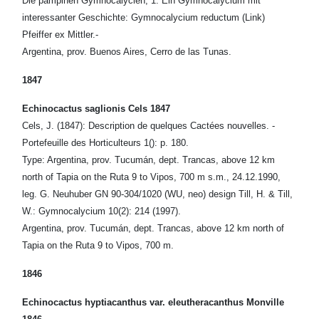
Die pampinen Gymnocalycien, 1. Ein Gymnocalycium mit
interessanter Geschichte: Gymnocalycium reductum (Link)
Pfeiffer ex Mittler.-
Argentina, prov. Buenos Aires, Cerro de las Tunas.
1847
Echinocactus saglionis Cels 1847
Cels, J. (1847): Description de quelques Cactées nouvelles. -
Portefeuille des Horticulteurs 1(): p. 180.
Type: Argentina, prov. Tucumán, dept. Trancas, above 12 km
north of Tapia on the Ruta 9 to Vipos, 700 m s.m., 24.12.1990,
leg. G. Neuhuber GN 90-304/1020 (WU, neo) design Till, H. & Till,
W.: Gymnocalycium 10(2): 214 (1997).
Argentina, prov. Tucumán, dept. Trancas, above 12 km north of
Tapia on the Ruta 9 to Vipos, 700 m.
1846
Echinocactus hyptiacanthus var. eleutheracanthus Monville