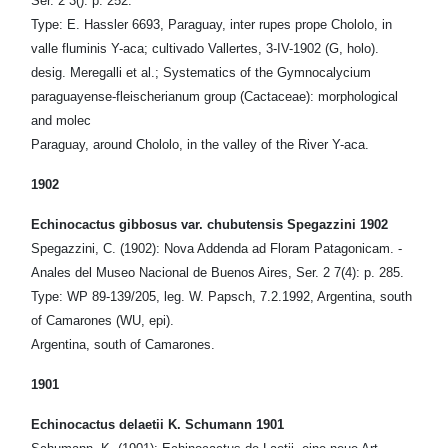
Ser. 2 3(): p. 252.
Type: E. Hassler 6693, Paraguay, inter rupes prope Chololo, in
valle fluminis Y-aca; cultivado Vallertes, 3-IV-1902 (G, holo).
desig. Meregalli et al.; Systematics of the Gymnocalycium
paraguayense-fleischerianum group (Cactaceae): morphological
and molec
Paraguay, around Chololo, in the valley of the River Y-aca.
1902
Echinocactus gibbosus var. chubutensis Spegazzini 1902
Spegazzini, C. (1902): Nova Addenda ad Floram Patagonicam. -
Anales del Museo Nacional de Buenos Aires, Ser. 2 7(4): p. 285.
Type: WP 89-139/205, leg. W. Papsch, 7.2.1992, Argentina, south
of Camarones (WU, epi).
Argentina, south of Camarones.
1901
Echinocactus delaetii K. Schumann 1901