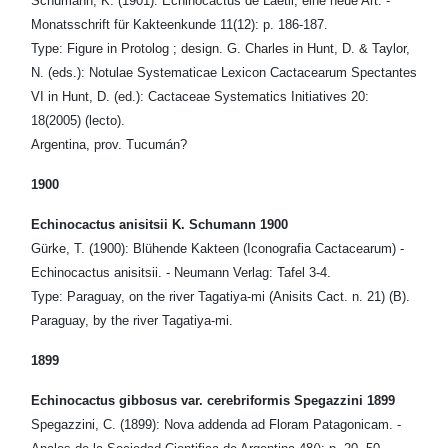
Schumann, K. (1901): Echinocactus de Laetii, eine neue Art. -
Monatsschrift für Kakteenkunde 11(12): p. 186-187.
Type: Figure in Protolog ; design. G. Charles in Hunt, D. & Taylor,
N. (eds.): Notulae Systematicae Lexicon Cactacearum Spectantes
VI in Hunt, D. (ed.): Cactaceae Systematics Initiatives 20:
18(2005) (lecto).
Argentina, prov. Tucumán?
1900
Echinocactus anisitsii K. Schumann 1900
Gürke, T. (1900): Blühende Kakteen (Iconografia Cactacearum) -
Echinocactus anisitsii. - Neumann Verlag: Tafel 3-4.
Type: Paraguay, on the river Tagatiya-mi (Anisits Cact. n. 21) (B).
Paraguay, by the river Tagatiya-mi.
1899
Echinocactus gibbosus var. cerebriformis Spegazzini 1899
Spegazzini, C. (1899): Nova addenda ad Floram Patagonicam. -