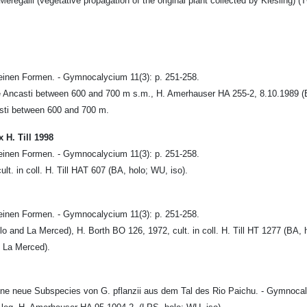
 Meregalli (vegetative propagation of the original plant collected by Kiesling) 
 seinen Formen. - Gymnocalycium 11(3): p. 251-258.
de Ancasti between 600 and 700 m s.m., H. Amerhauser HA 255-2, 8.10.1989 (
asti between 600 and 700 m.
H. Till 1998
 seinen Formen. - Gymnocalycium 11(3): p. 251-258.
lt. in coll. H. Till HAT 607 (BA, holo; WU, iso).
 seinen Formen. - Gymnocalycium 11(3): p. 251-258.
 and La Merced), H. Borth BO 126, 1972, cult. in coll. H. Till HT 1277 (BA, 
d La Merced).
ine neue Subspecies von G. pflanzii aus dem Tal des Rio Paichu. - Gymnocal