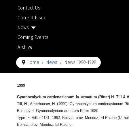
Contact Us
Current Issue
News
Coming Events
Archive
Home
News
News 1990-1999
1999
Gymnocalycium cardenasianum fa. armatum (Ritter) H. Till &
Till, H.; Amerhauser, H. (1999): Gymnocalycium cardenasianum Ritt
Basionym: Gymnocalycium armatum Ritter 1980.
Type: F. Ritter 1131, 1962, Bolivia, prov. Mendez, El Paicho (U: hol
Bolivia, prov. Mendez, El Paicho.