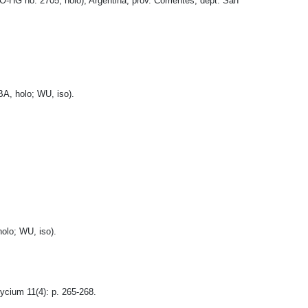
(TO-HG no. 2705, holo); Argentina, prov. Corrientes, dept. San
BA, holo; WU, iso).
holo; WU, iso).
ycium 11(4): p. 265-268.