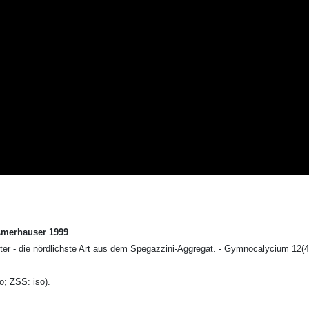
 Amerhauser 1999
er - die nördlichste Art aus dem Spegazzini-Aggregat. - Gymnocalycium 12(4)
o; ZSS: iso).