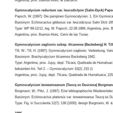
Argentina, prov. Buenos Aires, at Balcarce.
Gymnocalycium reductum var. leucodictyon (Salm-Dyck) Paps
Papsch, W. (1997): Die pampinen Gymnocalycien. 1. Ein Gymnocaly
Basionym: Echinocactus gibbosus var. leucodictyus Salm Dick 18
Type: WP 89-12/12, leg. W. Papsch, 22.09.1989, Argentina, prov. 
Argentina, prov. Buenos Aires, Cerro de las Tunas.
Gymnocalycium saglionis subsp. tilcarense (Backeberg) H. Till
Till, W.; Till, H. (1997): Gymnocalycium saglionis: Verbreitung, Var
Basionym: Brachycalycium tilcarense Backeberg 1942.
Type: Argentina, prov. Jujuy, dept. Tilcara, Quebrada de Humahuaca
bekannten Art, Teil 2. – Gymnocalycium 10(2): 215 (1
Argentina, prov. Jujuy, dept. Tilcara, Quebrada de Humahuaca, 22
Gymnocalycium terweemeanum (Teucq ex Duursma) Borgmann 
Borgmann, W.; Piltz, J. (1997): Eine bibliographische Wiederentde
Basionym: Echinocactus platensis var. terweemeanus Teucq ex D
Type: Fig. in Succulenta 12(7): 138 (1930); design Borgmann, W. & 