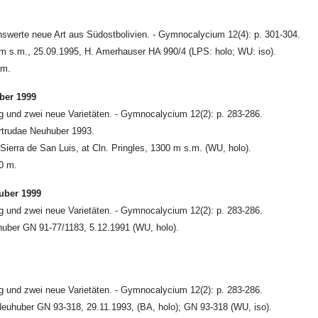
werte neue Art aus Südostbolivien. - Gymnocalycium 12(4): p. 301-304.
0 m s.m., 25.09.1995, H. Amerhauser HA 990/4 (LPS: holo; WU: iso).
 m.
ber 1999
g und zwei neue Varietäten. - Gymnocalycium 12(2): p. 283-286.
rtrudae Neuhuber 1993.
Sierra de San Luis, at Cln. Pringles, 1300 m s.m. (WU, holo).
00 m.
uber 1999
g und zwei neue Varietäten. - Gymnocalycium 12(2): p. 283-286.
huber GN 91-77/1183, 5.12.1991 (WU, holo).
g und zwei neue Varietäten. - Gymnocalycium 12(2): p. 283-286.
 Neuhuber GN 93-318, 29.11.1993, (BA, holo); GN 93-318 (WU, iso).