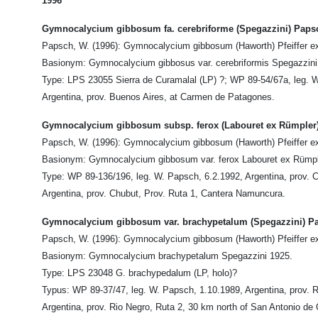
1996
Gymnocalycium gibbosum fa. cerebriforme (Spegazzini) Paps
Papsch, W. (1996): Gymnocalycium gibbosum (Haworth) Pfeiffer ex 
Basionym: Gymnocalycium gibbosus var. cerebriformis Spegazzini
Type: LPS 23055 Sierra de Curamalal (LP) ?; WP 89-54/67a, leg. W
Argentina, prov. Buenos Aires, at Carmen de Patagones.
Gymnocalycium gibbosum subsp. ferox (Labouret ex Rümpler
Papsch, W. (1996): Gymnocalycium gibbosum (Haworth) Pfeiffer ex 
Basionym: Gymnocalycium gibbosum var. ferox Labouret ex Rümpl
Type: WP 89-136/196, leg. W. Papsch, 6.2.1992, Argentina, prov. 
Argentina, prov. Chubut, Prov. Ruta 1, Cantera Namuncura.
Gymnocalycium gibbosum var. brachypetalum (Spegazzini) P
Papsch, W. (1996): Gymnocalycium gibbosum (Haworth) Pfeiffer ex 
Basionym: Gymnocalycium brachypetalum Spegazzini 1925.
Type: LPS 23048 G. brachypedalum (LP, holo)?
Typus: WP 89-37/47, leg. W. Papsch, 1.10.1989, Argentina, prov. 
Argentina, prov. Rio Negro, Ruta 2, 30 km north of San Antonio de