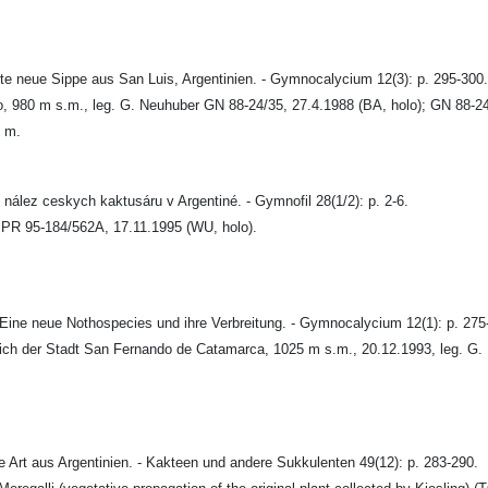
e neue Sippe aus San Luis, Argentinien. - Gymnocalycium 12(3): p. 295-300.
to, 980 m s.m., leg. G. Neuhuber GN 88-24/35, 27.4.1988 (BA, holo); GN 88-24
0 m.
lez ceskych kaktusáru v Argentiné. - Gymnofil 28(1/2): p. 2-6.
 JPR 95-184/562A, 17.11.1995 (WU, holo).
 Eine neue Nothospecies und ihre Verbreitung. - Gymnocalycium 12(1): p. 275
dlich der Stadt San Fernando de Catamarca, 1025 m s.m., 20.12.1993, leg. G
 Art aus Argentinien. - Kakteen und andere Sukkulenten 49(12): p. 283-290.