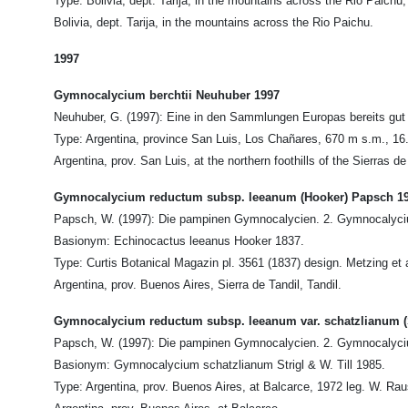
Type: Bolivia, dept. Tarija, in the mountains across the Rio Paich
Bolivia, dept. Tarija, in the mountains across the Rio Paichu.
1997
Gymnocalycium berchtii Neuhuber 1997
Neuhuber, G. (1997): Eine in den Sammlungen Europas bereits gut 
Type: Argentina, province San Luis, Los Chañares, 670 m s.m., 16
Argentina, prov. San Luis, at the northern foothills of the Sierras
Gymnocalycium reductum subsp. leeanum (Hooker) Papsch 1
Papsch, W. (1997): Die pampinen Gymnocalycien. 2. Gymnocalyci
Basionym: Echinocactus leeanus Hooker 1837.
Type: Curtis Botanical Magazin pl. 3561 (1837) design. Metzing et a
Argentina, prov. Buenos Aires, Sierra de Tandil, Tandil.
Gymnocalycium reductum subsp. leeanum var. schatzlianum (St
Papsch, W. (1997): Die pampinen Gymnocalycien. 2. Gymnocalyci
Basionym: Gymnocalycium schatzlianum Strigl & W. Till 1985.
Type: Argentina, prov. Buenos Aires, at Balcarce, 1972 leg. W. Rausch 