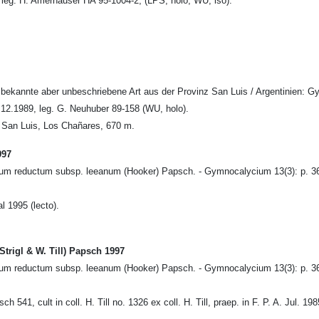
u, leg. H. Amerhauser HA 95-1004-2, (LPS, holo; WU, iso).
bekannte aber unbeschriebene Art aus der Provinz San Luis / Argentinien: G
.12.1989, leg. G. Neuhuber 89-158 (WU, holo).
 de San Luis, Los Chañares, 670 m.
997
um reductum subsp. leeanum (Hooker) Papsch. - Gymnocalycium 13(3): p. 3
l 1995 (lecto).
rigl & W. Till) Papsch 1997
um reductum subsp. leeanum (Hooker) Papsch. - Gymnocalycium 13(3): p. 3
541, cult in coll. H. Till no. 1326 ex coll. H. Till, praep. in F. P. A. Jul. 19