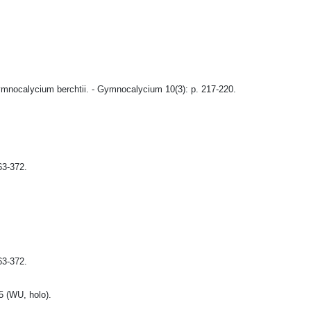
ymnocalycium berchtii. - Gymnocalycium 10(3): p. 217-220.
63-372.
63-372.
85 (WU, holo).