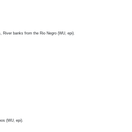
, River banks from the Rio Negro (WU, epi).
hos (WU, epi).