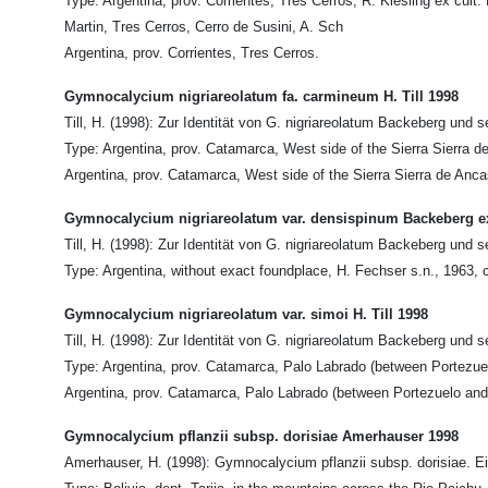
Type: Argentina, prov. Corrientes, Tres Cerros, R. Kiesling ex cult.
Martin, Tres Cerros, Cerro de Susini, A. Sch
Argentina, prov. Corrientes, Tres Cerros.
Gymnocalycium nigriareolatum fa. carmineum H. Till 1998
Till, H. (1998): Zur Identität von G. nigriareolatum Backeberg und
Type: Argentina, prov. Catamarca, West side of the Sierra Sierra 
Argentina, prov. Catamarca, West side of the Sierra Sierra de Anc
Gymnocalycium nigriareolatum var. densispinum Backeberg ex 
Till, H. (1998): Zur Identität von G. nigriareolatum Backeberg und
Type: Argentina, without exact foundplace, H. Fechser s.n., 1963, cu
Gymnocalycium nigriareolatum var. simoi H. Till 1998
Till, H. (1998): Zur Identität von G. nigriareolatum Backeberg und
Type: Argentina, prov. Catamarca, Palo Labrado (between Portezuelo
Argentina, prov. Catamarca, Palo Labrado (between Portezuelo an
Gymnocalycium pflanzii subsp. dorisiae Amerhauser 1998
Amerhauser, H. (1998): Gymnocalycium pflanzii subsp. dorisiae. E