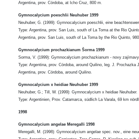
Argentina, prov. Córdoba, at Icho Cruz, 800 m.
Gymnocalycium poeschlii Neuhuber 1999
Neuhuber, G. (1999): Gymnocalycium poeschlii, eine beachtenswert
Type: Argentina, prov. San Luis, south of La Toma at the Rio Quin
Argentina, prov. San Luis, south of La Toma by the Rio Quinto, 98
Gymnocalycium prochazkianum Šorma 1999
Sorma, V. (1999): Gymnocalycium prochazkianum - novy zajímavy ná
Type: Argentina, prov. Córdoba, around Quilino, leg. J. Prochazka
Argentina, prov. Córdoba, around Quilino.
Gymnocalycium x heidiae Neuhuber 1999
Neuhuber, G.; Till, W. (1999): Gymnocalycium x heidiae Neuhuber.
Type: Argentinien, Prov. Catamarca, südlich La Varala, 69 km nör
1998
Gymnocalycium angelae Meregalli 1998
Meregalli, M. (1998): Gymnocalycium angelae spec. nov., eine neue