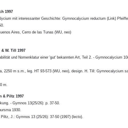
ch 1997
cium mit interessanter Geschichte: Gymnocalycium reductum (Link) Pfeiffer 
50.
Buenos Aires, Cerro de las Tunas (WU, neo)
 & W. Till 1997
iabilität und Nomenklatur einer 'gut' bekannten Art, Teil 2. - Gymnocalycium 10
, 2250 m s.m., leg. HT 93-573 (WU, neo), design. H. Till: Gymnocalycium sagli
50 m.
& Piltz 1997
ckung. - Gymnos 13(25/26): p. 37-50.
uursma 1930.
Piltz, J.: Gymnos 13 (25/26): 37-50 (1997) (lecto).